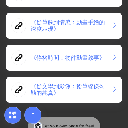
Add to Home Screen
《從筆觸到情感：動畫手繪的
深度表現》
Add to Gallery
《停格時間：物件動畫敘事》
《從文學到影像：鉛筆線條勾
勒的純真》
Get your own page for free!