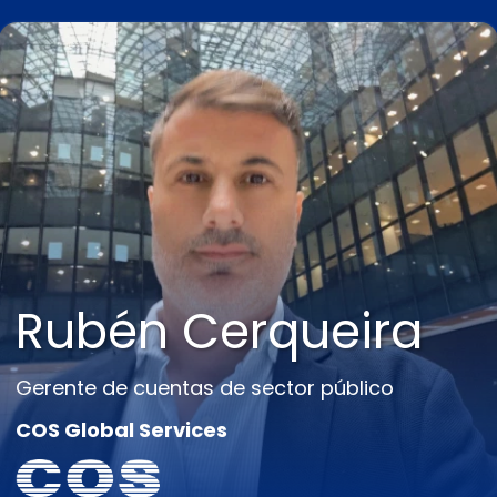
Rubén Cerqueira
Gerente de cuentas de sector público
COS Global Services
Rubén Cerqueira
Gerente de cuentas de sector público
COS Global Services