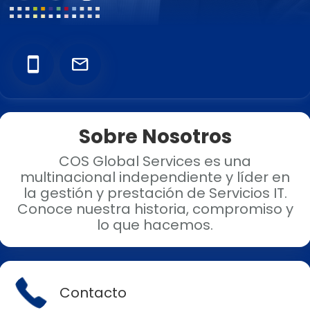
Add your Digital Business Card to Wallet
Sobre Nosotros
AI Business Card Reader
New
COS Global Services es una
multinacional independiente y líder en
la gestión y prestación de Servicios IT.
Add to Home Screen
Conoce nuestra historia, compromiso y
lo que hacemos.
Add to Gallery
Contacto