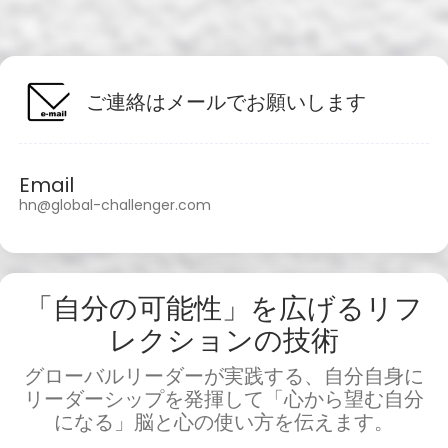
Add your Digital Business Card to Wallet
ご連絡はメールでお願いします
Email
hn@global-challenger.com
AI Business Card Reader
New
Add to Home Screen
「自分の可能性」を広げるリフ
レクションの技術
Add to Gallery
グローバルリーダーが実践する、自分自身に
リーダーシップを発揮して「心から望む自分
になる」脳と心の使い方を伝えます。