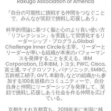
Rakugo Association of America
『自分の可能性に挑戦する仲間をつなぐこと
で、みんなが笑顔で挑戦し応援しあう』
科学的理論に基づく脳と心のより良い使い方
「リフレクション」を実践して習慣化するリ
ーダーシップ・プログラムGlobal
Challenge Inner Circleを主宰。リーダーと
リーダーが率いる組織が本来のパフォーマン
スを発揮することを支える。IBM
Corporation, 日本IBM, トヨタ, PWC, Cisco,
富士通, マイクロソフト, パナソニック, SMBC,
五鈴精工硝子, GVT, 本願寺, などの組織から参
加する100名規模のコミュニティーで、自分
自身と仲間にリーダーシップを発揮して、笑
顔で挑戦し応援しあう社会を作る仲間を広げ
ている。
京都生まれ京都育ち。2019年末に米国に移