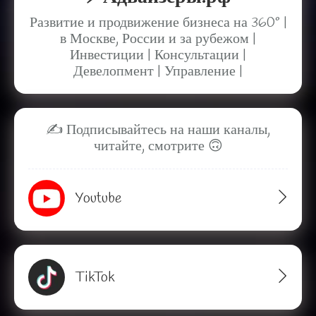
Развитие и продвижение бизнеса на 360° |
Add your Digital Business Card to Wallet
в Москве, России и за рубежом |
Инвестиции | Консультации |
Девелопмент | Управление |
AI Business Card Reader
New
✍️ Подписывайтесь на наши каналы,
читайте, смотрите 🙃
Add to Home Screen
Youtube
Add to Gallery
TikTok