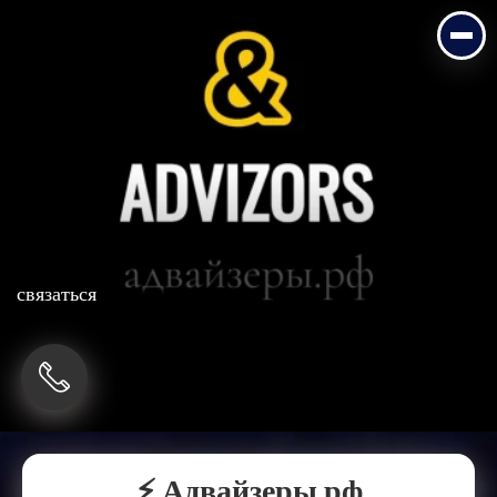
связаться
связаться
⚡ Адвайзеры.рф