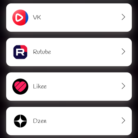
VK
Rutube
Likee
Dzen